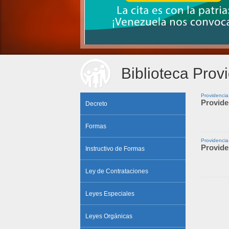
Biblioteca Prov
Providencia
Provide
Decreto
Formas
Providencia
Provide
Instructivo de Formas
Ley de Contrataciones
Leyes Especiales
Leyes Orgánicas