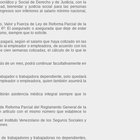
rático y Social de Derecho y de Justicia, con la
dad, bienestar y justicia social para las personas
gresos son inferiores al salario mínimo nacional,
go, Valor y Fuerza de Ley de Reforma Parcial de la
lo 6º: El asegurado o asegurada que deje de estar
mo, siempre que lo solicite.
pagará, según el salario que haya cotizado en las
ido al empleador o empleadora, de acuerdo con los
 cien semanas cotizadas, el cálculo de lo que le
ás de un mes, podrá continuar facultativamente en
trabajador o trabajadora dependiente, solo quedará
 empleador o empleadora, quien también asumirá la
ibirán asistencia médica integral siempre que lo
 de Reforma Parcial del Reglamento General de la
un artículo con el mismo número que establece lo
 el Instituto Venezolano de los Seguros Sociales y
ones.
s de trabajadores y trabajadoras no dependientes,