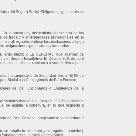
gánico del Seguro Social Obligatorio, igualmente se
 En la nueva Ley del Instituto Venezolano de los
s de trabajo y enfermedades profesionales en el
integral, estableciéndose las prestaciones a largo
nte, asignaciones por nupcias y funerarias.
s a largo plazo; y EL GENERAL, que además de
 y el Seguro Facultativo. El Decreto 878, de abril
 nacional, el cual comienza a ser efectivo a partir
enio Interamericano de Seguridad Social. El 08 de
guro Social a la Contingencia de Paro Forzoso.
nsiones de los Funcionarios o Empleados de la
os Sociales mediante el Decreto 393. En diciembre
al se amplía la cobertura, en lo que respecta a
ncia de Paro Forzoso, ampliándose la cobertura e
se amplía la cobertura y se regula el beneficio;
s trabajadores culturales y artesanales.