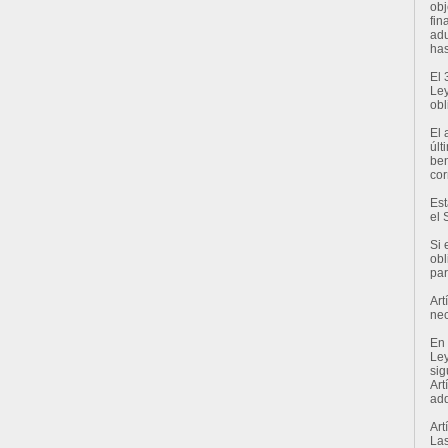
obj
fin
adu
has
El 
Ley
obl
El 
últ
ben
cor
Est
el 
Si 
obl
par
Art
nec
En 
Ley
sig
Art
adq
Art
Las