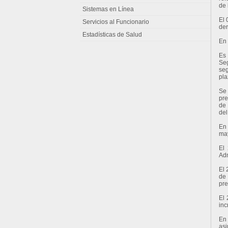
de 
Sistemas en Línea
El 
Servicios al Funcionario
der
Estadísticas de Salud
En 
Es 
Seg
seg
pla
Se
pre
de 
del
En 
may
El
Adm
El 
de 
pre
El 
inc
En 
asi