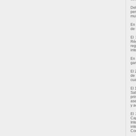
Del
per
mul
En 
de 
El 
Ré
reg
int
En 
gar
El 
de 
cua
El 
Sal
pri
ase
y a
El 
Cap
Int
int
Con