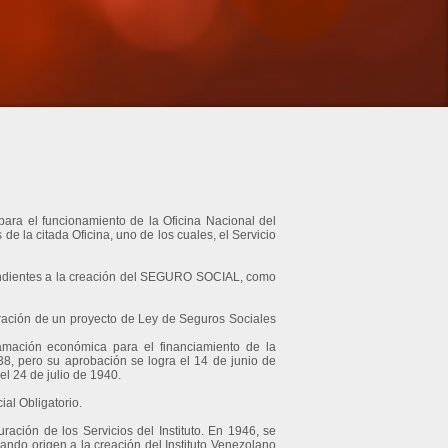
ara el funcionamiento de la Oficina Nacional del
de la citada Oficina, uno de los cuales, el Servicio
s tendientes a la creación del SEGURO SOCIAL, como
boración de un proyecto de Ley de Seguros Sociales
amación económica para el financiamiento de la
38, pero su aprobación se logra el 14 de junio de
el 24 de julio de 1940.
al Obligatorio.
ración de los Servicios del Instituto. En 1946, se
ando origen a la creación del Instituto Venezolano