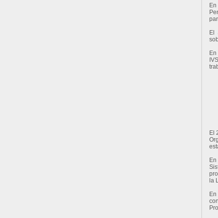
En 
Pen
par
El 
sob
En 
IVS
tra
El 
Org
est
En 
Sis
pro
la 
En 
con
Pro