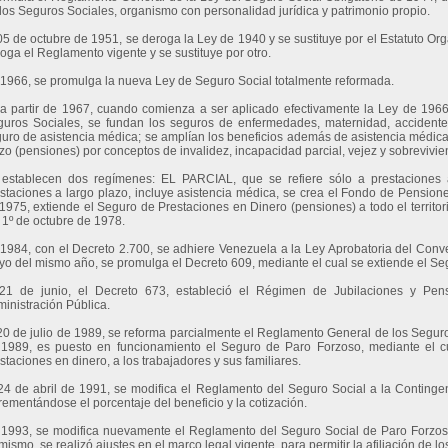
los Seguros Sociales, organismo con personalidad jurídica y patrimonio propio.
05 de octubre de 1951, se deroga la Ley de 1940 y se sustituye por el Estatuto Or
oga el Reglamento vigente y se sustituye por otro.
1966, se promulga la nueva Ley de Seguro Social totalmente reformada.
a partir de 1967, cuando comienza a ser aplicado efectivamente la Ley de 1966.
uros Sociales, se fundan los seguros de enfermedades, maternidad, accidente
uro de asistencia médica; se amplían los beneficios además de asistencia médica 
zo (pensiones) por conceptos de invalidez, incapacidad parcial, vejez y sobrevivie
 establecen dos regímenes: EL PARCIAL, que se refiere sólo a prestacione
staciones a largo plazo, incluye asistencia médica, se crea el Fondo de Pensiones
1975, extiende el Seguro de Prestaciones en Dinero (pensiones) a todo el territorio
 1º de octubre de 1978.
1984, con el Decreto 2.700, se adhiere Venezuela a la Ley Aprobatoria del Conv
o del mismo año, se promulga el Decreto 609, mediante el cual se extiende el Se
 21 de junio, el Decreto 673, estableció el Régimen de Jubilaciones y Pe
inistración Pública.
20 de julio de 1989, se reforma parcialmente el Reglamento General de los Segur
1989, es puesto en funcionamiento el Seguro de Paro Forzoso, mediante el cu
staciones en dinero, a los trabajadores y sus familiares.
24 de abril de 1991, se modifica el Reglamento del Seguro Social a la Continge
rementándose el porcentaje del beneficio y la cotización.
1993, se modifica nuevamente el Reglamento del Seguro Social de Paro Forzoso, 
mismo, se realizó ajustes en el marco legal vigente, para permitir la afiliación de lo