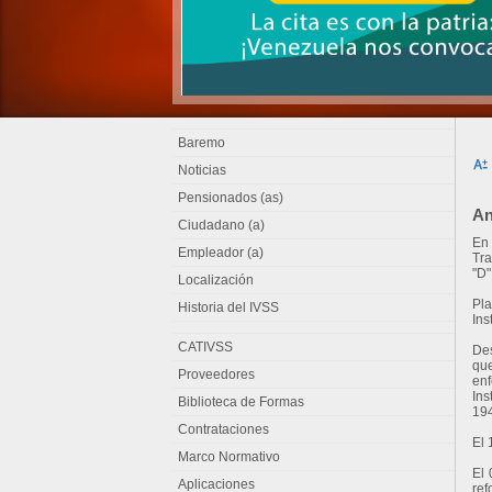
Baremo
Noticias
Pensionados (as)
An
Ciudadano (a)
En 
Empleador (a)
Tra
"D"
Localización
Pla
Historia del IVSS
Ins
CATIVSS
Des
que
Proveedores
enf
Ins
Biblioteca de Formas
194
Contrataciones
El 
Marco Normativo
El 
Aplicaciones
ref