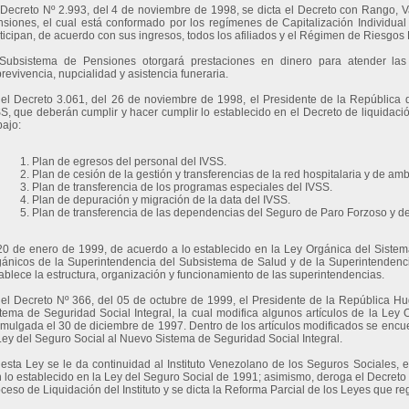
Decreto Nº 2.993, del 4 de noviembre de 1998, se dicta el Decreto con Rango, V
siones, el cual está conformado por los regímenes de Capitalización Individual 
ticipan, de acuerdo con sus ingresos, todos los afiliados y el Régimen de Riesgos
Subsistema de Pensiones otorgará prestaciones en dinero para atender las c
revivencia, nupcialidad y asistencia funeraria.
el Decreto 3.061, del 26 de noviembre de 1998, el Presidente de la República 
S, que deberán cumplir y hacer cumplir lo establecido en el Decreto de liquidaci
bajo:
1. Plan de egresos del personal del IVSS.
2. Plan de cesión de la gestión y transferencias de la red hospitalaria y de amb
3. Plan de transferencia de los programas especiales del IVSS.
4. Plan de depuración y migración de la data del IVSS.
5. Plan de transferencia de las dependencias del Seguro de Paro Forzoso y de
20 de enero de 1999, de acuerdo a lo establecido en la Ley Orgánica del Sistem
ánicos de la Superintendencia del Subsistema de Salud y de la Superintendenc
ablece la estructura, organización y funcionamiento de las superintendencias.
el Decreto Nº 366, del 05 de octubre de 1999, el Presidente de la República Hu
tema de Seguridad Social Integral, la cual modifica algunos artículos de la Ley
mulgada el 30 de diciembre de 1997. Dentro de los artículos modificados se encu
Ley del Seguro Social al Nuevo Sistema de Seguridad Social Integral.
esta Ley se le da continuidad al Instituto Venezolano de los Seguros Sociales, 
 lo establecido en la Ley del Seguro Social de 1991; asimismo, deroga el Decreto
ceso de Liquidación del Instituto y se dicta la Reforma Parcial de los Leyes que 