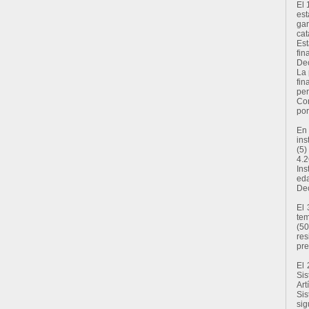
El 
est
gar
cat
Est
fin
Dec
La 
fin
per
Con
por
En 
ins
(5)
4.2
Ins
eda
Dec
El 
tem
(50
res
pre
El 
Sis
Art
Sis
sig