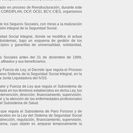
stado en proceso de Reestructuración, durante este
mo: CORDIPLAN, OCP, OCEI, BCV, CIES, organismos
de los Seguros Sociales, con miras a la realización
sión integral de la Seguridad Social.
ad Social Integral, donde se modifica el actual
bsistemas, bajo un esquema de gestión de los
pios y garantías de universalidad, solidaridad,
os Sociales antes del 31 de diciembre de 1999,
filiados y sus beneficiarios.
 y Fuerza de Ley, el Decreto que regula el Proceso
uevo Sistema de la Seguridad Social Integral, en la
a Junta Liquidadora del IVSS.
Valor y Fuerza de Ley que regula el Subsistema de
lada en los términos establecidos en dicha Ley, los
ntervención, dirección, financiamiento, supervisión,
ral y la atención de las enfermedades profesionales
del Subsistema de Salud.
y que regula el Subsistema de Paro Forzoso y de
ablecidos en la Ley del Sistema de Seguridad Social
dirección, regulación, financiamiento, supervisión,
istema, cuyo objeto es amparar temporalmente la