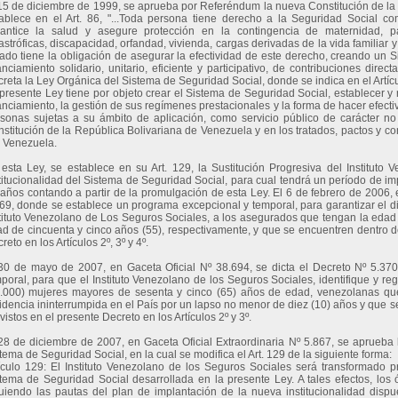
15 de diciembre de 1999, se aprueba por Referéndum la nueva Constitución de la 
ablece en el Art. 86, "...Toda persona tiene derecho a la Seguridad Social com
antice la salud y asegure protección en la contingencia de maternidad, pa
astróficas, discapacidad, orfandad, vivienda, cargas derivadas de la vida familiar y
ado tiene la obligación de asegurar la efectividad de este derecho, creando un S
anciamiento solidario, unitario, eficiente y participativo, de contribuciones direc
reta la Ley Orgánica del Sistema de Seguridad Social, donde se indica en el Artícu
presente Ley tiene por objeto crear el Sistema de Seguridad Social, establecer y 
anciamiento, la gestión de sus regímenes prestacionales y la forma de hacer efectiv
sonas sujetas a su ámbito de aplicación, como servicio público de carácter no 
stitución de la República Bolivariana de Venezuela y en los tratados, pactos y con
 Venezuela.
esta Ley, se establece en su Art. 129, la Sustitución Progresiva del Instituto
titucionalidad del Sistema de Seguridad Social, para cual tendrá un período de i
 años contando a partir de la promulgación de esta Ley. El 6 de febrero de 2006, 
69, donde se establece un programa excepcional y temporal, para garantizar el di
tituto Venezolano de Los Seguros Sociales, a los asegurados que tengan la edad
d de cincuenta y cinco años (55), respectivamente, y que se encuentren dentro d
reto en los Artículos 2º, 3º y 4º.
30 de mayo de 2007, en Gaceta Oficial Nº 38.694, se dicta el Decreto Nº 5.37
poral, para que el Instituto Venezolano de los Seguros Sociales, identifique y r
.000) mujeres mayores de sesenta y cinco (65) años de edad, venezolanas que v
idencia ininterrumpida en el País por un lapso no menor de diez (10) años y que
vistos en el presente Decreto en los Artículos 2º y 3º.
28 de diciembre de 2007, en Gaceta Oficial Extraordinaria Nº 5.867, se aprueba
tema de Seguridad Social, en la cual se modifica el Art. 129 de la siguiente forma:
ículo 129: El Instituto Venezolano de los Seguros Sociales será transformado p
tema de Seguridad Social desarrollada en la presente Ley. A tales efectos, los
uiendo las pautas del plan de implantación de la nueva institucionalidad dispu