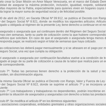
eto crear la Gran Misión en Amor Mayor Venezuela, en el marco del Estado Democ
alidad de asegurar la máxima protección, inclusión, igualdad, respeto, solidari
ltas mayores de la Patria, especialmente para quienes viven en hogares cuyos in
ta lograr la mayor suma de seguridad social y de felicidad posible.
30 de abril de 2012, en Gaceta Oficial Nº 39.912, se publica el Decreto con Ran
 del Seguro Social Nº 8.921, donde se modifica los siguientes artículos: Artícu
igado u obligada al régimen de la presente Ley, tiene derecho a continuar en el mis
asegurado o asegurada que así continuare dentro del Régimen del Seguro Social 
imas cien semanas, tanto su parte de cotización como la que hubiere correspond
eficios que solicitare. En caso de que el asegurado o asegurada tenga menos de
responda pagar, se realizará según el total de semanas que haya cotizado.
as cotizaciones las deberá pagar mensualmente y si se atrasare en el pago por m
Seguro Social, una vez que cumpla su obligación.
el asegurado o asegurada por continuación facultativa vuelve a la condición de 
igado al pago de su parte de cotización a causa de la labor que realiza para un
te correspondiente.
ículo 7º: Todas las personas tienen derecho a la protección de la salud y rec
esiten, sin discriminación alguna.
la misma Gaceta Oficial se publica el Decreto con Rango, Valor y Fuerza de Ley
 del Seguro Social Nº 8.922, donde se suprime el artículo 7º y se incorpora 
uiente:
ículo 7º: Los trabajadores y trabajadoras no dependientes, podrán inscribirse en
uirirán la situación de asegurados y aseguradas con derecho a todas las prestaci
ículo 8º: Se modifica el artículo 8º en los términos siguientes:
 asociaciones cooperativas, entidades gremiales y otras organizaciones sociale