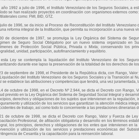
 año 1992 a julio de 1996, el Instituto Venezolano de los Seguros Sociales, a e
íodo se han realizado proyectos en coordinación con organismos externos co
tilaterales como: FMI, BID, GTZ.
julio de 1996, se da inicio al Proceso de Reconstitución del Instituto Venezolano 
una reforma integral de la Institución, que permita su incorporación a una nueva vi
30 de diciembre de 1997, se promulga la Ley Orgánica del Sistema de Segurid
gimen de Seguro Social Obligatorio por un nuevo sistema organizado en Su
ímenes de Protección Social Pública, Privada o Mixta; conservando los princi
egralidad, unidad, participación, autofinanciamiento y equilibrio.
esta Ley se contempla la liquidación del Instituto Venezolano de los Segur
antizando durante ese lapso la preservación de la totalidad de los derechos de los a
23 de septiembre de 1998, el Presidente de la República dicta, con Rango, Valor
Liquidación del Instituto Venezolano de los Seguros Sociales y la Transición al N
l se establece las atribuciones y competencias que tendrá, una vez juramentada, l
14 de octubre de 1998, en el Decreto Nº 2.944, se dicta el Decreto con Rango, 
ud previsto en la Ley Orgánica del Sistema de Seguridad Social Integral y desarrol
ncipios, derechos y obligaciones de los sujetos que intervienen en la regulación, i
guramiento y utilización de los servicios que garantizan la atención médica integ
ccidentes de trabajo, así como todo lo concerniente a las prestaciones dinerarias 
21 de octubre de 1998, se dicta el Decreto con Rango, Valor y Fuerza de Le
acitación Profesional, de afiliación obligatoria y desarrollo en los términos est
egral, los principios, derechos y obligaciones de los entes que intervienen en la 
ervención y utilización de los servicios y prestaciones económicas del Subs
tingencia de Cesantía y la capacitación para la reinserción laboral.