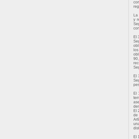
com
reg
La 
y r
Seg
con
El 
Seg
obl
los
obl
90,
rec
Seg
El 
Seg
pes
El 
tem
ase
den
El 
de 
Art
una
dis
El 