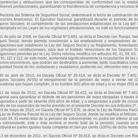
petencias y atribuciones que les correspondan de conformidad con lo establ
ímenes prestacionales, garantizando la transferencia de competencia y recursos fi
Rectoría del Sistema de Seguridad Social, determinará la fecha de culminación d
ecursos financieros. El Ejecutivo Nacional garantizará durante el período de tr
uros Sociales, el cumplimiento de las prestaciones establecidas en la Ley del S
templada en las Leyes de los regímenes prestacionales, no esté en funcionamient
31 de julio de 2008, en Gaceta Oficial Nº 5.891, se dicta el Decreto con Rango, Val
uro Social, donde permita concienciar a las empleadoras y empleadores de 
igaciones que establecen la Ley del Seguro Social y su Reglamento, fomentand
 principios constitucionales, para que el Instituto Venezolano de los Seguros S
igaciones previstas por la Ley. Dicha reforma modifica los artículos 40, 41, 59, 63, 
 91, 111 y 112; de este modo, aumentará significativamente la recaudación de las 
ursos económicos, que podrán ser destinados a aumentar, tanto cuantitativa como
uridad Social de las ciudadanas y ciudadanos, pudiendo así, ofrecerles más y me
30 de abril de 2010, en Gaceta Oficial Nº 39.414, se dicta el Decreto Nº 7.402
uros Sociales (IVSS) el otorgamiento de la pensión de vejez a veinte mil 
cadoras que hayan cumplido, si es hombre (60) años de edad y si es mujer (55) a
12 de mayo de 2010, en Gaceta Oficial Nº 39.422, se dicta el Decreto Nº 7.40
poral para garantizar el disfrute de las pensiones de vejez otorgadas a través 
gurados a partir de sesenta (60) años de edad, y a aseguradas a partir de cincu
tro de los supuestos de hecho previsto en el presente Decreto en sus Artículos 2º, 3
24 de mayo de 2010, en Gaceta Oficial Nº 5.976, se dicta la Ley de Reforma Parc
Ley de Reforma Parcial de la Ley del Seguro Social, donde se modifica el Artículo 3
ículo 34: El monto total de la pensión de sobreviviente, no podrá ser inferior al s
 sobreviviente, éste o ésta recibirá el monto total de la pensión, cuando se 
tribuirá en partes iguales hasta completar el cien por ciento (100%) de dicho monto
13 de diciembre de 2011, en Gaceta Oficial Nº 39.819, se dicta el Decreto con Ra