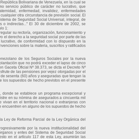
República Bolivariana de Venezuela, en la cual se
o servicio público de carácter no lucrativo, que
ternidad, enfermedad, invalidez, enfermedades
 cualquier otra circunstancia de previsión social. El
istema de Seguridad Social Universal, integral, de
tas o indirectas..." El 30 de diciembre de 2002, se
lo 1:
regular su rectoría, organización, funcionamiento y
o el derecho a la seguridad social por parte de las
lucrativo, de conformidad con lo dispuesto en la
venciones sobre la materia, suscritos y ratificados
 Venezolano de los Seguros Sociales por la nueva
mplantación que no podrá exceder el lapso de cinco
en Gaceta Oficial Nº 38.373, se dicta el Decreto Nº
sfrute de las pensiones por vejez otorgadas por el
 de sesenta (60) años y aseguradas que tengan la
e los supuestos de hecho previstos en el presente
0, donde se establece un programa excepcional y
egistre en su nómina de asegurados a cincuenta mil
ivan en el territorio nacional o extranjeras con
 se encuentren en alguno de los supuestos de hecho
 la Ley de Reforma Parcial de la Ley Orgánica del
rogresivamente por la nueva institucionalidad del
 órganos y entes del Sistema de Seguridad Social
esto en el artículo 117 de esta Ley, asumirán las