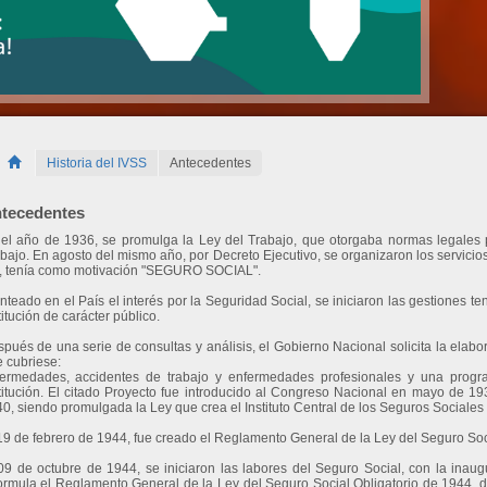
Historia del IVSS
Antecedentes
tecedentes
el año de 1936, se promulga la Ley del Trabajo, que otorgaba normas legales p
bajo. En agosto del mismo año, por Decreto Ejecutivo, se organizaron los servicios 
, tenía como motivación "SEGURO SOCIAL".
nteado en el País el interés por la Seguridad Social, se iniciaron las gestione
titución de carácter público.
pués de una serie de consultas y análisis, el Gobierno Nacional solicita la ela
 cubriese:
ermedades, accidentes de trabajo y enfermedades profesionales y una progr
titución. El citado Proyecto fue introducido al Congreso Nacional en mayo de 19
0, siendo promulgada la Ley que crea el Instituto Central de los Seguros Sociales 
19 de febrero de 1944, fue creado el Reglamento General de la Ley del Seguro Soci
09 de octubre de 1944, se iniciaron las labores del Seguro Social, con la inaugu
ormula el Reglamento General de la Ley del Seguro Social Obligatorio de 1944, d