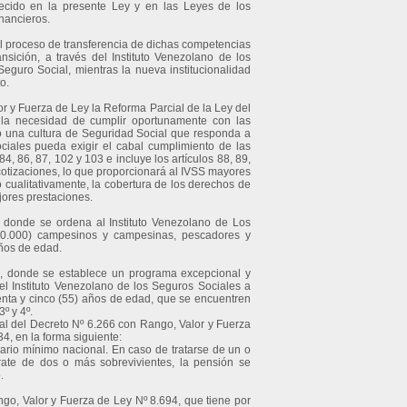
ecido en la presente Ley y en las Leyes de los
nancieros.
el proceso de transferencia de dichas competencias
ansición, a través del Instituto Venezolano de los
eguro Social, mientras la nueva institucionalidad
o.
or y Fuerza de Ley la Reforma Parcial de la Ley del
la necesidad de cumplir oportunamente con las
o una cultura de Seguridad Social que responda a
ociales pueda exigir el cabal cumplimiento de las
84, 86, 87, 102 y 103 e incluye los artículos 88, 89,
cotizaciones, lo que proporcionará al IVSS mayores
 cualitativamente, la cobertura de los derechos de
jores prestaciones.
, donde se ordena al Instituto Venezolano de Los
(20.000) campesinos y campesinas, pescadores y
ños de edad.
1, donde se establece un programa excepcional y
del Instituto Venezolano de los Seguros Sociales a
enta y cinco (55) años de edad, que se encuentren
º y 4º.
ial del Decreto Nº 6.266 con Rango, Valor y Fuerza
4, en la forma siguiente:
alario mínimo nacional. En caso de tratarse de un o
trate de dos o más sobrevivientes, la pensión se
.
ngo, Valor y Fuerza de Ley Nº 8.694, que tiene por