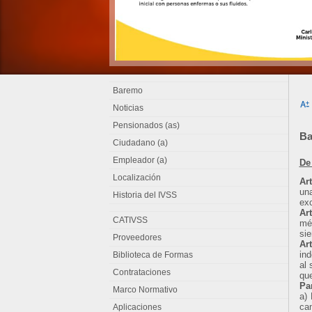
Baremo
Noticias
Pensionados (as)
Ba
Ciudadano (a)
Empleador (a)
De
Localización
Ar
una
Historia del IVSS
ex
Ar
CATIVSS
mé
sie
Proveedores
Ar
ind
Biblioteca de Formas
al 
Contrataciones
que
Pa
Marco Normativo
a) 
can
Aplicaciones