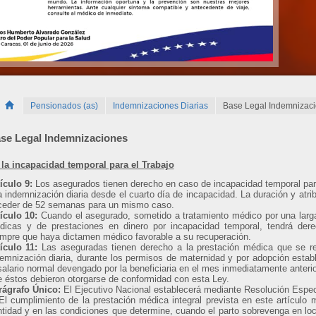
Pensionados (as)
Indemnizaciones Diarias
Base Legal Indemnizac
se Legal Indemnizaciones
 la incapacidad temporal para el Trabajo
tículo 9:
Los asegurados tienen derecho en caso de incapacidad temporal para
 indemnización diaria desde el cuarto día de incapacidad. La duración y atri
ceder de 52 semanas para un mismo caso.
tículo 10:
Cuando el asegurado, sometido a tratamiento médico por una larg
dicas y de prestaciones en dinero por incapacidad temporal, tendrá dere
mpre que haya dictamen médico favorable a su recuperación.
tículo 11:
Las aseguradas tienen derecho a la prestación médica que se r
emnización diaria, durante los permisos de maternidad y por adopción estable
salario normal devengado por la beneficiaria en el mes inmediatamente anterior
 éstos debieron otorgarse de conformidad con esta Ley.
rágrafo Único:
El Ejecutivo Nacional establecerá mediante Resolución Espec
El cumplimiento de la prestación médica integral prevista en este artículo 
tidad y en las condiciones que determine, cuando el parto sobrevenga en loc