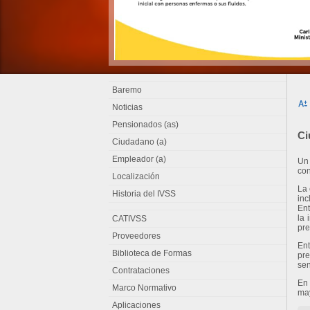
Baremo
Noticias
Pensionados (as)
Ci
Ciudadano (a)
Empleador (a)
Un 
con
Localización
La 
Historia del IVSS
inc
Ent
la 
CATIVSS
pre
Proveedores
Ent
Biblioteca de Formas
pre
sen
Contrataciones
En 
Marco Normativo
may
Aplicaciones