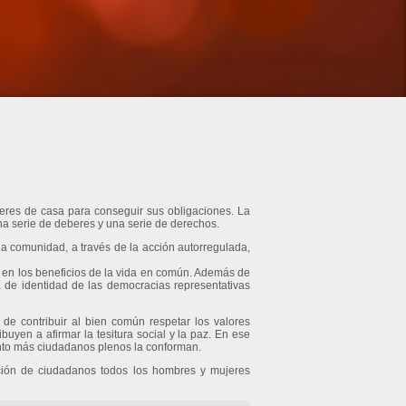
eres de casa para conseguir sus obligaciones. La
 serie de deberes y una serie de derechos.
na comunidad, a través de la acción autorregulada,
n en los beneficios de la vida en común. Además de
ña de identidad de las democracias representativas
de contribuir al bien común respetar los valores
buyen a afirmar la tesitura social y la paz. En ese
anto más ciudadanos plenos la conforman.
ición de ciudadanos todos los hombres y mujeres