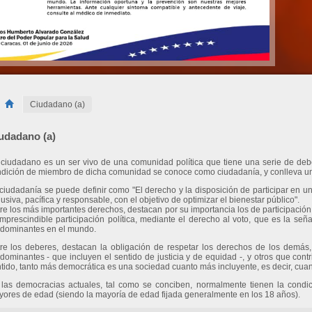
Ciudadano (a)
udadano (a)
ciudadano es un ser vivo de una comunidad política que tiene una serie de deb
dición de miembro de dicha comunidad se conoce como ciudadanía, y conlleva una
ciudadanía se puede definir como "El derecho y la disposición de participar en u
lusiva, pacífica y responsable, con el objetivo de optimizar el bienestar público".
re los más importantes derechos, destacan por su importancia los de participació
imprescindible participación política, mediante el derecho al voto, que es la se
dominantes en el mundo.
re los deberes, destacan la obligación de respetar los derechos de los demás, 
dominantes - que incluyen el sentido de justicia y de equidad -, y otros que contri
tido, tanto más democrática es una sociedad cuanto más incluyente, es decir, cu
las democracias actuales, tal como se conciben, normalmente tienen la cond
ores de edad (siendo la mayoría de edad fijada generalmente en los 18 años).