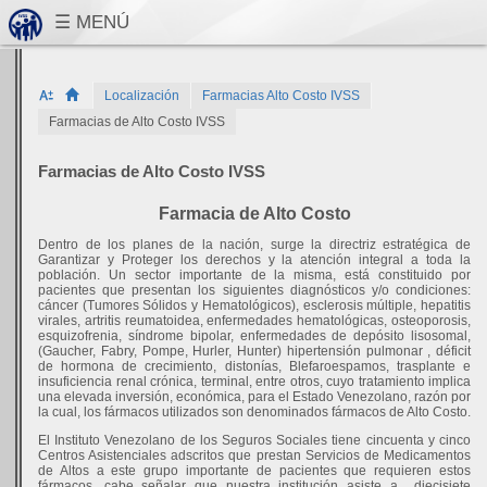
Localización
Farmacias Alto Costo IVSS
Farmacias de Alto Costo IVSS
Farmacias de Alto Costo IVSS
Farmacia de Alto Costo
Dentro de los planes de la nación, surge la directriz estratégica de
Garantizar y Proteger los derechos y la atención integral a toda la
población. Un sector importante de la misma, está constituido por
pacientes que presentan los siguientes diagnósticos y/o condiciones:
cáncer (Tumores Sólidos y Hematológicos), esclerosis múltiple, hepatitis
virales, artritis reumatoidea, enfermedades hematológicas, osteoporosis,
esquizofrenia, síndrome bipolar, enfermedades de depósito lisosomal,
(Gaucher, Fabry, Pompe, Hurler, Hunter) hipertensión pulmonar , déficit
de hormona de crecimiento, distonías, Blefaroespamos, trasplante e
insuficiencia renal crónica, terminal, entre otros, cuyo tratamiento implica
una elevada inversión, económica, para el Estado Venezolano, razón por
la cual, los fármacos utilizados son denominados fármacos de Alto Costo.
El Instituto Venezolano de los Seguros Sociales tiene cincuenta y cinco
Centros Asistenciales adscritos que prestan Servicios de Medicamentos
de Altos a este grupo importante de pacientes que requieren estos
fármacos, cabe señalar que nuestra institución asiste a
diecisiete