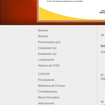
Baremo
Noticias
Pensionados (as)
In
Ciudadano (a)
Son
Empleador (a)
Localización
Historia del IVSS
CATIVSS
El 
req
Proveedores
Biblioteca de Formas
Contrataciones
Marco Normativo
Al
Aplicaciones