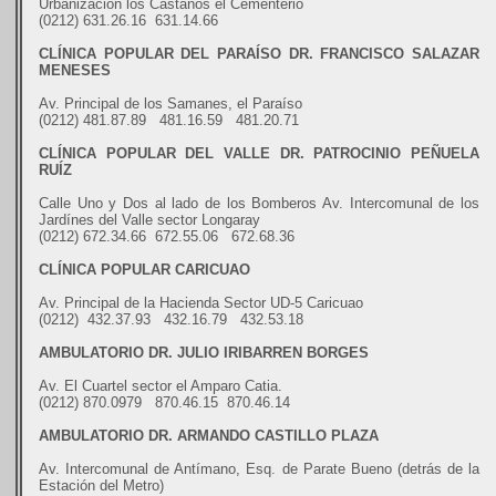
Urbanización los Castaños el Cementerio
(0212) 631.26.16 631.14.66
CLÍNICA POPULAR DEL PARAÍSO DR. FRANCISCO SALAZAR
MENESES
Av. Principal de los Samanes, el Paraíso
(0212) 481.87.89 481.16.59 481.20.71
CLÍNICA POPULAR DEL VALLE DR. PATROCINIO PEÑUELA
RUÍZ
Calle Uno y Dos al lado de los Bomberos Av. Intercomunal de los
Jardínes del Valle sector Longaray
(0212) 672.34.66 672.55.06 672.68.36
CLÍNICA POPULAR CARICUAO
Av. Principal de la Hacienda Sector UD-5 Caricuao
(0212) 432.37.93 432.16.79 432.53.18
AMBULATORIO DR. JULIO IRIBARREN BORGES
Av. El Cuartel sector el Amparo Catia.
(0212) 870.0979 870.46.15 870.46.14
AMBULATORIO DR. ARMANDO CASTILLO PLAZA
Av. Intercomunal de Antímano, Esq. de Parate Bueno (detrás de la
Estación del Metro)