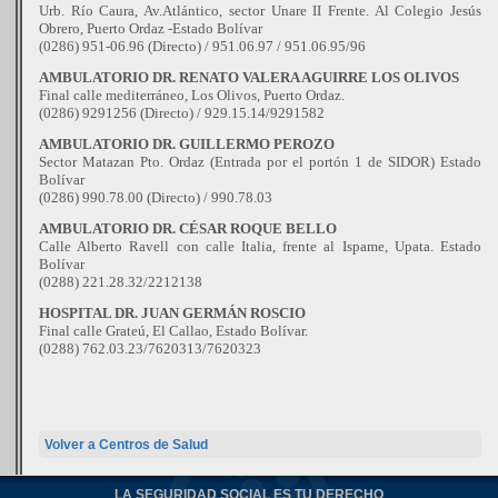
Urb. Río Caura, Av.Atlántico, sector Unare II Frente. Al Colegio Jesús
Obrero, Puerto Ordaz -Estado Bolívar
(0286) 951-06.96 (Directo) / 951.06.97 / 951.06.95/96
AMBULATORIO DR. RENATO VALERA AGUIRRE LOS OLIVOS
Final calle mediterráneo, Los Olivos, Puerto Ordaz.
(0286) 9291256 (Directo) / 929.15.14/9291582
AMBULATORIO DR. GUILLERMO PEROZO
Sector Matazan Pto. Ordaz (Entrada por el portón 1 de SIDOR) Estado
Bolívar
(0286) 990.78.00 (Directo) / 990.78.03
AMBULATORIO DR. CÉSAR ROQUE BELLO
Calle Alberto Ravell con calle Italia, frente al Ispame, Upata. Estado
Bolívar
(0288) 221.28.32/2212138
HOSPITAL DR. JUAN GERMÁN ROSCIO
Final calle Grateú, El Callao, Estado Bolívar.
(0288) 762.03.23/7620313/7620323
Volver a Centros de Salud
LA SEGURIDAD SOCIAL ES TU DERECHO