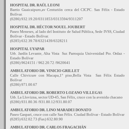
HOSPITAL DR. RAÚL LEONI
Barrio Guaicaipuro,av Centurión cerca del CICPC. San Félix - Estado
Bolívar.
(0286) 932.19.20/0311853/0313594/9311207
HOSPITAL DR. HÉCTOR NOUEL JOUBERT
Paseo Meneses, al lado del Instituto de Salud Pública, Sede IVSS, Ciudad
Bolívar - Estado Bolívar.
(0285) 632.39.78/6321439/6328211
HOSPITAL UYAPAR
Urb. Jardín Levante, Alta Vista Sur. Parroquia Universidad Pto. Ordaz -
Estado Bolívar
(0286) 9624151 / 962.20.72 /9620641
AMBULATORIO DR. VINICIO GRILLET
Calle Chivicure con Macapa,1° piso,Bella Vista San Félix Estado
Bolívar
(0286) 971.00.67
AMBULATORIO DR. ROBERTO LOZANO VILLEGAS
Urb. La Llovizna, sector UD-45, San Félix, cruce con la avenida chacano
(0286) 931.80.36 /931.80.12/931.80.07
AMBULATORIO DR. LINO MARADEI DONATO
Paseo Gaspari, cruce con calle San Félix. Ciudad Bolívar - Estado Bolívar
(0285) 632.02.73 (Fax) 632.80.90
AMBULATORIO DR. CARLOS FRAGACHÁN