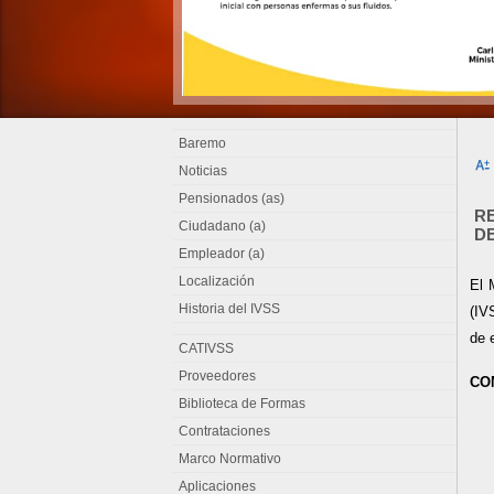
Baremo
Noticias
Pensionados (as)
R
Ciudadano (a)
DE
Empleador (a)
Localización
El 
Historia del IVSS
(IV
de e
CATIVSS
Proveedores
CO
Biblioteca de Formas
Contrataciones
Marco Normativo
Aplicaciones