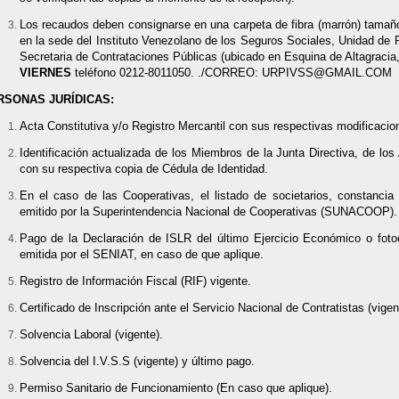
Los recaudos deben consignarse en una carpeta de fibra (marrón) tamaño
en la sede del Instituto Venezolano de los Seguros Sociales, Unidad de R
Secretaria de Contrataciones Públicas (ubicado en Esquina de Altagraci
VIERNES
teléfono 0212-8011050. ./CORREO: URPIVSS@GMAIL.COM
RSONAS JURÍDICAS:
Acta Constitutiva y/o Registro Mercantil con sus respectivas modificacio
Identificación actualizada de los Miembros de la Junta Directiva, de lo
con su respectiva copia de Cédula de Identidad.
En el caso de las Cooperativas, el listado de societarios, constancia 
emitido por la Superintendencia Nacional de Cooperativas (SUNACOOP).
Pago de la Declaración de ISLR del último Ejercicio Económico o foto
emitida por el SENIAT, en caso de que aplique.
Registro de Información Fiscal (RIF) vigente.
Certificado de Inscripción ante el Servicio Nacional de Contratistas (vigen
Solvencia Laboral (vigente).
Solvencia del I.V.S.S (vigente) y último pago.
Permiso Sanitario de Funcionamiento (En caso que aplique).